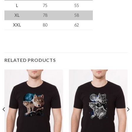
L
75
55
XL
78
58
XXL
80
62
RELATED PRODUCTS