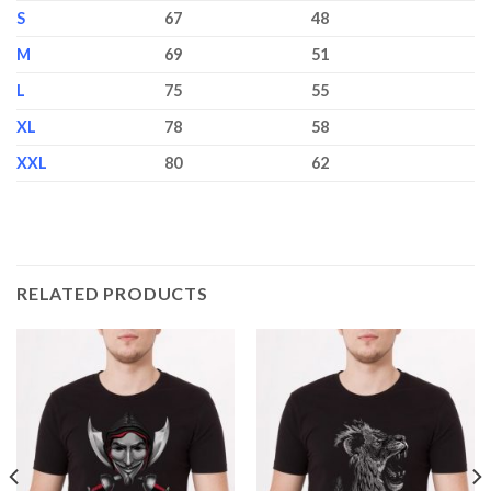
S
67
48
M
69
51
L
75
55
XL
78
58
XXL
80
62
RELATED PRODUCTS