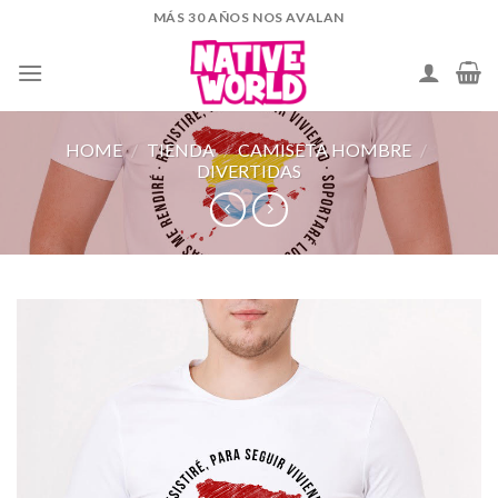
Skip
MÁS 30 AÑOS NOS AVALAN
to
content
HOME
/
TIENDA
/
CAMISETA HOMBRE
/
DIVERTIDAS