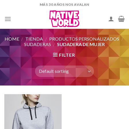
Skip
MÁS 30 AÑOS NOS AVALAN
to
content
HOME
/
TIENDA
/
PRODUCTOS PERSONALIZADOS
/
SUDADERAS
/
SUDADERA DE MUJER
FILTER