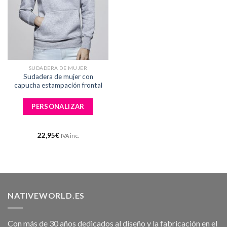
SUDADERA DE MUJER
Sudadera de mujer con
capucha estampación frontal
PERSONALIZAR
22,95
€
IVA inc.
NATIVEWORLD.ES
Con más de 30 años dedicados al diseño y la fabricación en el