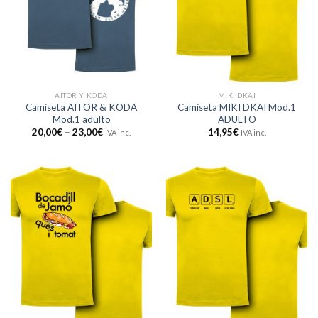
AITOR Y KODA
MIKI DKAI
Camiseta AITOR & KODA
Camiseta MIKI DKAI Mod.1
Mod.1 adulto
ADULTO
20,00
€
–
23,00
€
14,95
€
IVA inc.
IVA inc.