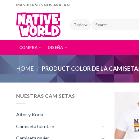
Skip
MÁS 30 AÑOS NOS AVALAN
to
content
Search
for:
COMPRA
DISEÑA
HOME
/
PRODUCT COLOR DE LA CAMISETA
NUESTRAS CAMISETAS
Aitor y Koda
Camiseta hombre
Camiseta mujer