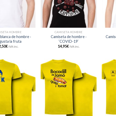
ISETA HOMBRE
CAMISETA HOMBRE
blanca de hombre ·
Camiseta de hombre ·
Camise
gusta la fruta
‘COVID-19’
2,50
€
14,95
€
IVA inc.
IVA inc.