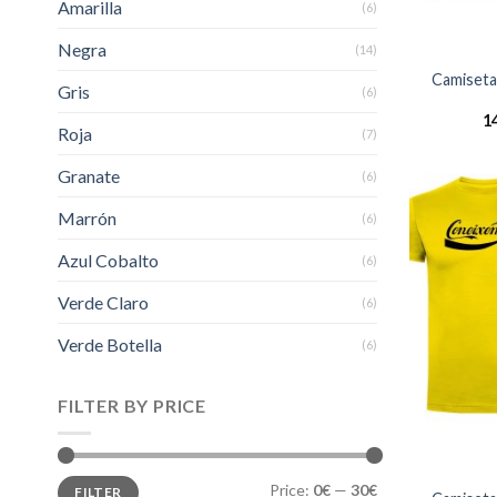
Amarilla
(6)
Negra
(14)
Camiseta
Gris
(6)
1
Roja
(7)
Granate
(6)
Marrón
(6)
Azul Cobalto
(6)
Verde Claro
(6)
Verde Botella
(6)
FILTER BY PRICE
Min
Max
Price:
0€
—
30€
FILTER
price
price