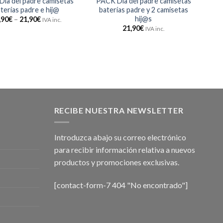
ía del padre camisetas
PACK Día del padre camisetas
terías padre e hij@
baterías padre y 2 camisetas
hij@s
,90
€
–
21,90
€
IVA inc.
21,90
€
IVA inc.
RECIBE NUESTRA NEWSLETTER
Introduzca abajo su correo electrónico
para recibir información relativa a nuevos
productos y promociones exclusivas.
[contact-form-7 404 "No encontrado"]