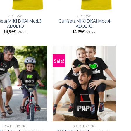
MIKI DKAI
MIKI DKAI
seta MIKI DKAI Mod.3
Camiseta MIKI DKAI Mod.4
ADULTO
ADULTO
14,95
€
14,95
€
IVA inc.
IVA inc.
Sale!
DÍA DEL PADRE
DÍA DEL PADRE