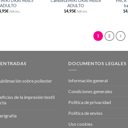
 MIKI DKAI Mod.5
Camiseta MIKI DKAI Mod.6
PACK D
ADULTO
ADULTO
ba
4,95
€
14,95
€
14
IVA inc.
IVA inc.
1
2
 ENTRADAS
DOCUMENTOS LEGALES
Información general
sublimación sobre poliester
Condiciones generales
ficios de la impresión textil
Politica de privacidad
ecta
Política de envios
erigrafía
Uso cookies