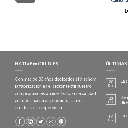
Camiseta
1
NATIVEWORLD.ES
ÚLTIMAS
Con más de 30 años dedicados al diseño y
La 
28
la fabricación en el sector textil nuestro
Ene
compromiso es ofrecer la máxima calidad
Bene
21
en todos nuestros productos a unos
Ene
dir
precios sin competencia.
La s
14
Ene