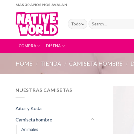
Skip
MÁS 30 AÑOS NOS AVALAN
to
content
Search
for:
COMPRA
DISEÑA
HOME
/
TIENDA
/
CAMISETA HOMBRE
/
D
NUESTRAS CAMISETAS
Aitor y Koda
Camiseta hombre
Animales