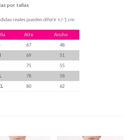
as por tallas
didas reales pueden diferir +/-1 cm
lla
Alto
Ancho
S
67
48
M
69
51
L
75
55
L
78
58
XL
80
62