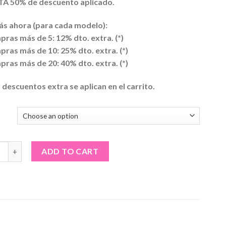
A 50% de descuento aplicado.
s ahora (para cada modelo):
pras más de 5: 12% dto. extra. (*)
pras más de 10: 25% dto. extra. (*)
pras más de 20: 40% dto. extra. (*)
s descuentos extra se aplican en el carrito.
ta blanca de hombre · Yo no me caso quantity
ADD TO CART