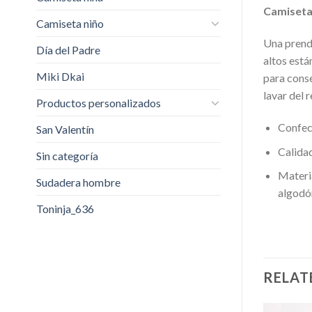
Camiseta
Camiseta niño
Una prend
Día del Padre
altos está
Miki Dkai
para cons
lavar del 
Productos personalizados
Confecc
San Valentín
Calidad
Sin categoría
Materi
Sudadera hombre
algodón
Toninja_636
RELAT