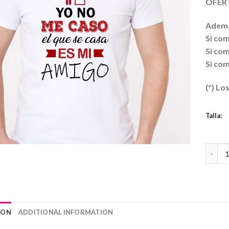
OFERT
Ademá
Si com
Si com
Si com
(*) Lo
Talla:
Camise
ION
ADDITIONAL INFORMATION