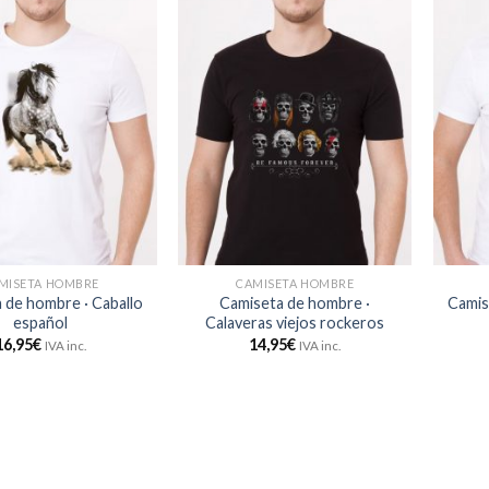
MISETA HOMBRE
CAMISETA HOMBRE
 de hombre · Caballo
Camiseta de hombre ·
Camis
español
Calaveras viejos rockeros
16,95
€
14,95
€
IVA inc.
IVA inc.