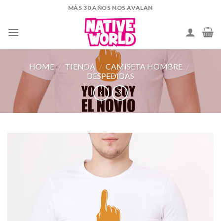
Skip
MÁS 30 AÑOS NOS AVALAN
to
content
HOME
/
TIENDA
/
CAMISETA HOMBRE
/
DESPEDIDAS