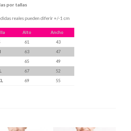
as por tallas
didas reales pueden diferir +/-1 cm
lla
Alto
Ancho
S
61
43
M
63
47
L
65
49
L
67
52
XL
69
55