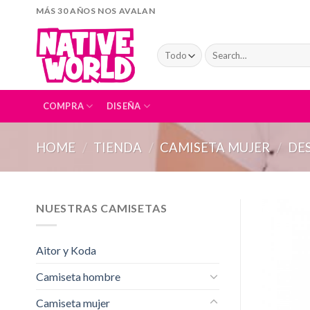
Skip
MÁS 30 AÑOS NOS AVALAN
to
content
Search
for:
COMPRA
DISEÑA
HOME
/
TIENDA
/
CAMISETA MUJER
/
DE
NUESTRAS CAMISETAS
Aitor y Koda
Camiseta hombre
Camiseta mujer