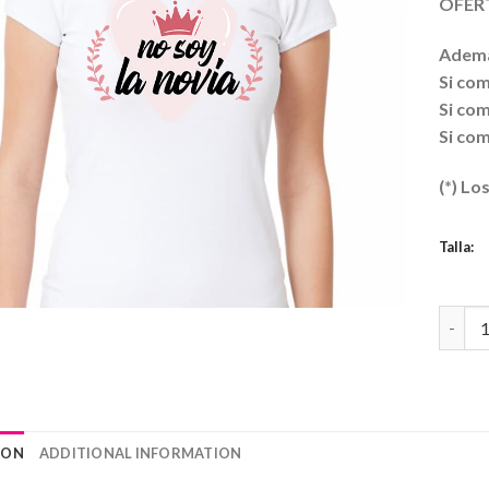
OFERT
Ademá
Si com
Si com
Si com
(*) Lo
Talla:
Camise
ION
ADDITIONAL INFORMATION