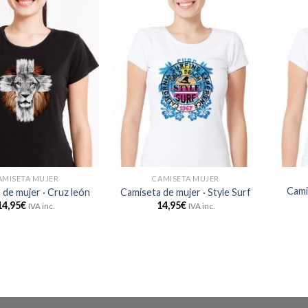
AMISETA MUJER
CAMISETA MUJER
Cami
 de mujer · Cruz león
Camiseta de mujer · Style Surf
14,95
€
14,95
€
IVA inc.
IVA inc.