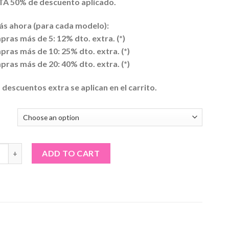
A 50% de descuento aplicado.
s ahora (para cada modelo):
pras más de 5: 12% dto. extra. (*)
pras más de 10: 25% dto. extra. (*)
pras más de 20: 40% dto. extra. (*)
s descuentos extra se aplican en el carrito.
ta blanca de mujer · No soy la novia quantity
ADD TO CART