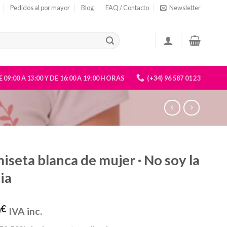
Pedidos al por mayor
Blog
FAQ / Contacto
Newsletter
 09:00 A 13:00 Y DE 16:00 A 19:00 HORAS
(+34) 96 587 01 23
iseta blanca de mujer · No soy la
ia
0
€
IVA inc.