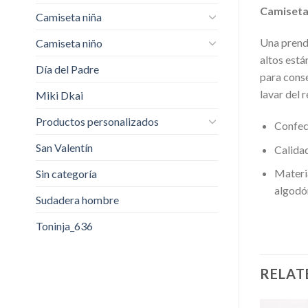
Camiseta 
Camiseta niña
Una prend
Camiseta niño
altos está
Día del Padre
para cons
lavar del 
Miki Dkai
Productos personalizados
Confecc
San Valentín
Calidad
Materi
Sin categoría
algodón
Sudadera hombre
Toninja_636
RELAT