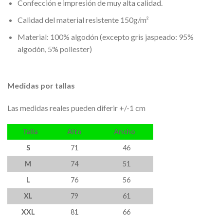
Confección e impresión de muy alta calidad.
Calidad del material resistente 150g/m²
Material: 100% algodón (excepto gris jaspeado: 95%
algodón, 5% poliester)
Medidas por tallas
Las medidas reales pueden diferir +/-1 cm
Talla
Alto
Ancho
S
71
46
M
74
51
L
76
56
XL
79
61
XXL
81
66