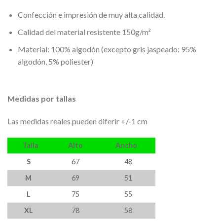
Confección e impresión de muy alta calidad.
Calidad del material resistente 150g/m²
Material: 100% algodón (excepto gris jaspeado: 95%
algodón, 5% poliester)
Medidas por tallas
Las medidas reales pueden diferir +/-1 cm
Talla
Alto
Ancho
S
67
48
M
69
51
L
75
55
XL
78
58