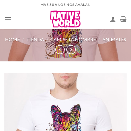
Skip
MÁS 30 AÑOS NOS AVALAN
to
content
HOME
/
TIENDA
/
CAMISETA HOMBRE
/
ANIMALES