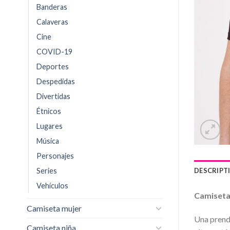
Banderas
Calaveras
Cine
COVID-19
Deportes
Despedidas
Divertidas
Étnicos
Lugares
Música
Personajes
Series
DESCRIPT
Vehículos
Camiseta
Camiseta mujer
Una prend
Camiseta niña