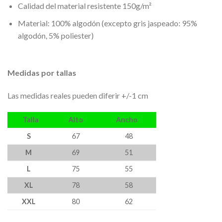
Calidad del material resistente 150g/m²
Material: 100% algodón (excepto gris jaspeado: 95%
algodón, 5% poliester)
Medidas por tallas
Las medidas reales pueden diferir +/-1 cm
Talla
Alto
Ancho
S
67
48
M
69
51
L
75
55
XL
78
58
XXL
80
62