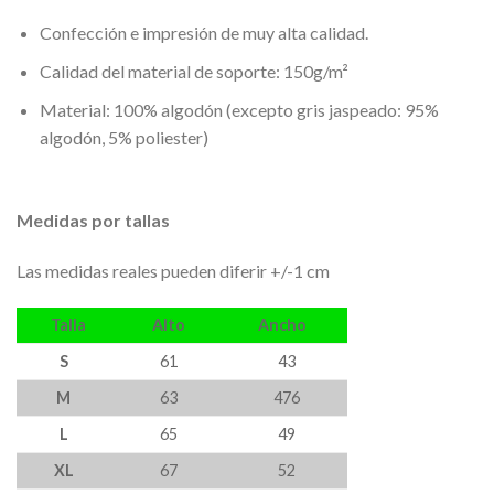
Confección e impresión de muy alta calidad.
Calidad del material de soporte: 150g/m²
Material: 100% algodón (excepto gris jaspeado: 95%
algodón, 5% poliester)
Medidas por tallas
Las medidas reales pueden diferir +/-1 cm
Talla
Alto
Ancho
S
61
43
M
63
476
L
65
49
XL
67
52