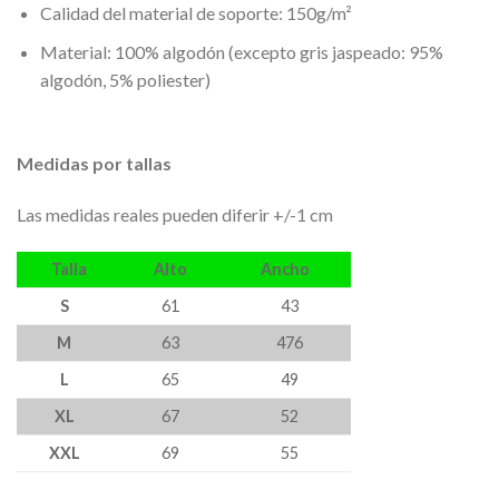
Calidad del material de soporte: 150g/m²
Material: 100% algodón (excepto gris jaspeado: 95%
algodón, 5% poliester)
Medidas por tallas
Las medidas reales pueden diferir +/-1 cm
Talla
Alto
Ancho
S
61
43
M
63
476
L
65
49
XL
67
52
XXL
69
55