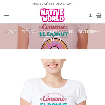
Skip
MÁS 30 AÑOS NOS AVALAN
to
content
HOME
/
TIENDA
/
CAMISETA MUJER
/
DIVERTIDAS