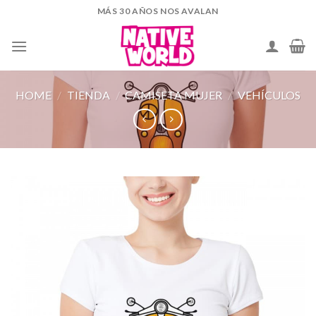
Skip
MÁS 30 AÑOS NOS AVALAN
to
content
HOME
/
TIENDA
/
CAMISETA MUJER
/
VEHÍCULOS