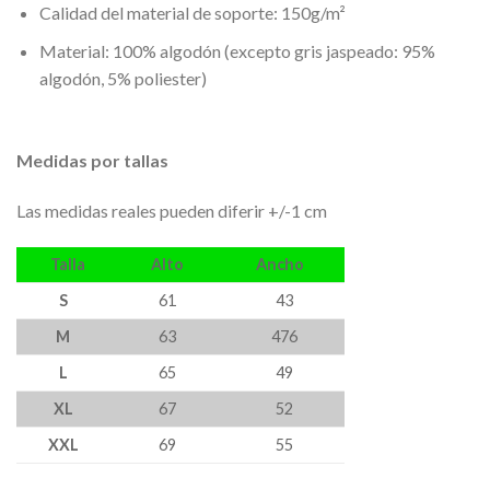
Calidad del material de soporte: 150g/m²
Material: 100% algodón (excepto gris jaspeado: 95%
algodón, 5% poliester)
Medidas por tallas
Las medidas reales pueden diferir +/-1 cm
Talla
Alto
Ancho
S
61
43
M
63
476
L
65
49
XL
67
52
XXL
69
55