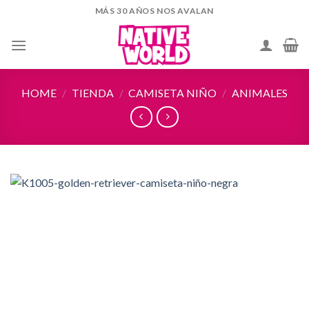
Skip
MÁS 30 AÑOS NOS AVALAN
to
content
HOME
/
TIENDA
/
CAMISETA NIÑO
/
ANIMALES