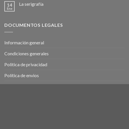
La serigrafía
14
Ene
DOCUMENTOS LEGALES
Información general
Condiciones generales
Politica de privacidad
Política de envios
Uso cookies
RECIBE NUESTRA NEWSLETTER
Introduzca abajo su correo electrónico para recibir
información relativa a nuevos productos y promociones