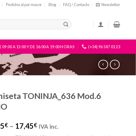
Pedidos al por mayor
Blog
FAQ / Contacto
Newsletter
 09:00 A 13:00 Y DE 16:00 A 19:00 HORAS
(+34) 96 587 01 23
iseta TONINJA_636 Mod.6
ÑO
95
–
17,45
€
€
IVA inc.