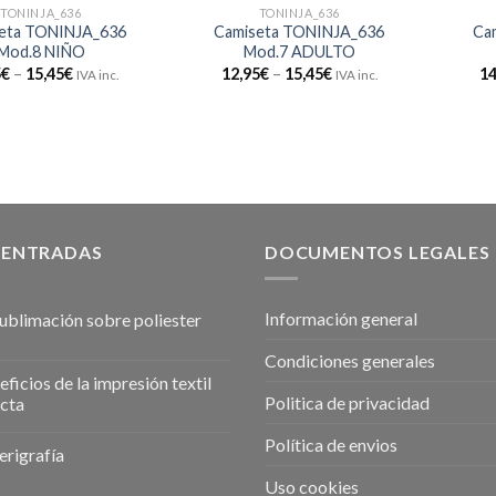
TONINJA_636
TONINJA_636
eta TONINJA_636
Camiseta TONINJA_636
Ca
Mod.8 NIÑO
Mod.7 ADULTO
5
€
–
15,45
€
12,95
€
–
15,45
€
14
IVA inc.
IVA inc.
 ENTRADAS
DOCUMENTOS LEGALES
Información general
sublimación sobre poliester
Condiciones generales
ficios de la impresión textil
Politica de privacidad
ecta
Política de envios
erigrafía
Uso cookies