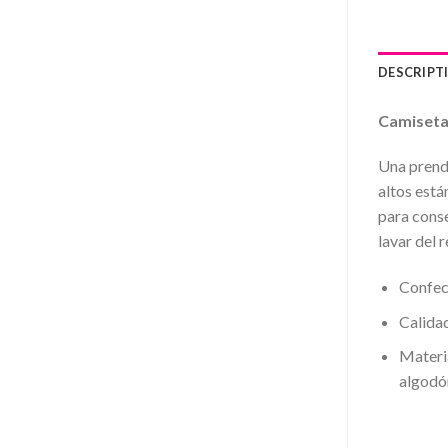
DESCRIPT
Camiseta
Una prend
altos está
para cons
lavar del 
Confecc
Calidad
Materi
algodón