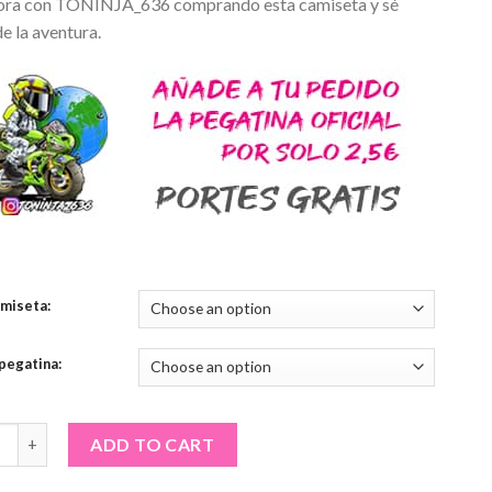
ora con TONINJA_636 comprando esta camiseta y sé
e la aventura.
amiseta:
pegatina:
ta TONINJA_636 Mod.6 NIÑO quantity
ADD TO CART