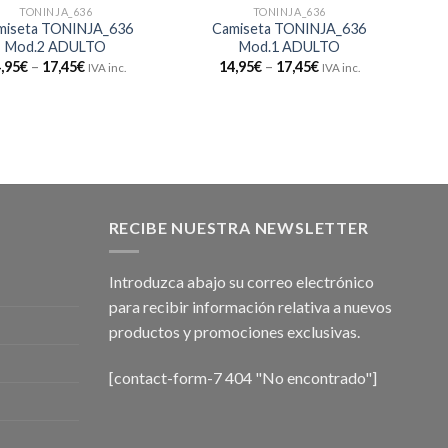
TONINJA_636
TONINJA_636
miseta TONINJA_636
Camiseta TONINJA_636
Mod.2 ADULTO
Mod.1 ADULTO
,95
€
–
17,45
€
14,95
€
–
17,45
€
IVA inc.
IVA inc.
RECIBE NUESTRA NEWSLETTER
Introduzca abajo su correo electrónico
para recibir información relativa a nuevos
productos y promociones exclusivas.
[contact-form-7 404 "No encontrado"]