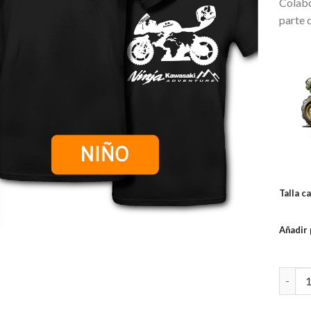
Colab
parte d
Talla c
Añadir 
Camise