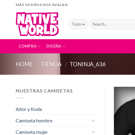
Skip
MÁS 30 AÑOS NOS AVALAN
to
content
Search
for:
COMPRA
DISEÑA
HOME
/
TIENDA
/
TONINJA_636
NUESTRAS CAMISETAS
Aitor y Koda
Camiseta hombre
Camiseta mujer