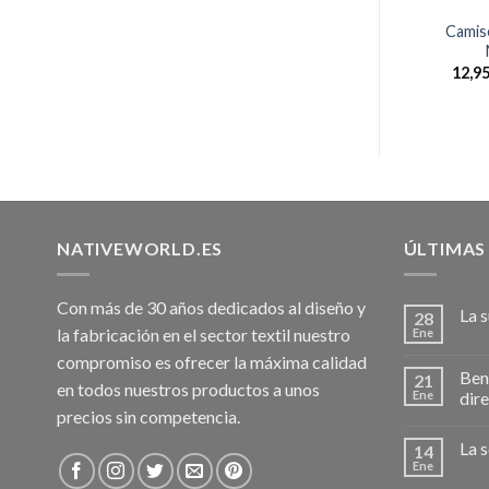
NINJA_636
TONINJA_636
a TONINJA_636
Camiseta TONINJA_636
Camis
.3 ADULTO
Mod.1 NIÑO
–
15,45
€
14,95
€
–
17,45
€
12,9
IVA inc.
IVA inc.
NATIVEWORLD.ES
ÚLTIMAS
Con más de 30 años dedicados al diseño y
La 
28
la fabricación en el sector textil nuestro
Ene
compromiso es ofrecer la máxima calidad
Bene
21
en todos nuestros productos a unos
Ene
dir
precios sin competencia.
La s
14
Ene