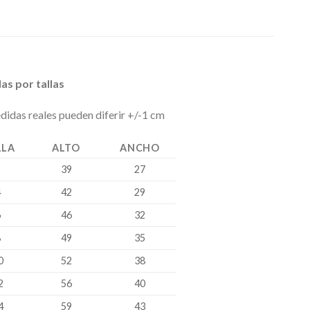
as por tallas
didas reales pueden diferir +/-1 cm
LLA
ALTO
ANCHO
2
39
27
4
42
29
6
46
32
8
49
35
0
52
38
2
56
40
4
59
43