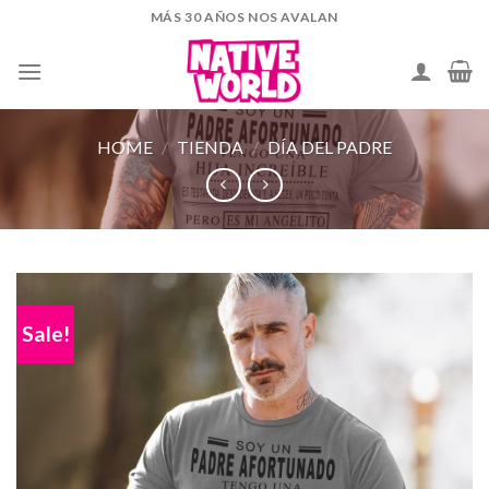
Skip
MÁS 30 AÑOS NOS AVALAN
to
content
HOME
/
TIENDA
/
DÍA DEL PADRE
Sale!