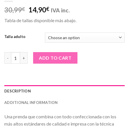
30,99
14,90
€
€
IVA inc.
Tabla de tallas disponible más abajo.
Talla adulto
PACK Día del padre camiseta 'Soy un padre afortunado' y taza 
ADD TO CART
DESCRIPTION
ADDITIONAL INFORMATION
Una prenda que combina con todo confeccionada con los
más altos estándares de calidad e impresa con la técnica