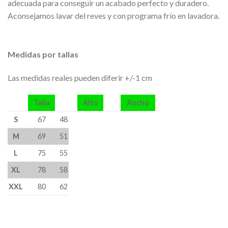
adecuada para conseguir un acabado perfecto y duradero.
Aconsejamos lavar del reves y con programa frío en lavadora.
Medidas por tallas
Las medidas reales pueden diferir +/-1 cm
Talla
Alto
Ancho
S
67
48
M
69
51
L
75
55
XL
78
58
XXL
80
62