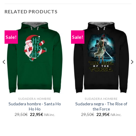
RELATED PRODUCTS
Sale!
Sale!
SUDADERA HOMBRE
SUDADERA HOMBRE
Sudadera hombre · Santa Ho
Sudadera negra · The Rise of
Ho Ho
the Force
29,50
€
22,95
€
29,50
€
22,95
€
IVA inc.
IVA inc.