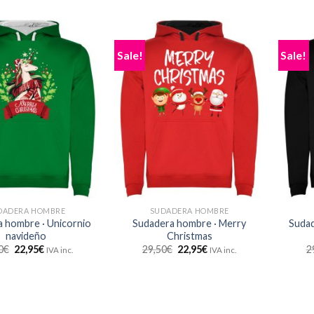
Sale!
Sale!
DADERA HOMBRE
SUDADERA HOMBRE
 hombre · Unicornio
Sudadera hombre · Merry
Sudad
navideño
Christmas
0
€
22,95
€
29,50
€
22,95
€
2
IVA inc.
IVA inc.