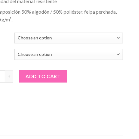
idad del material resistente
mposición
50% algodón / 50% poliéster, felpa perchada,
 g/m².
ra hombre · Santa cartel quantity
ADD TO CART