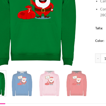
Cal
Co
280
Talla:
Color:
Sudade