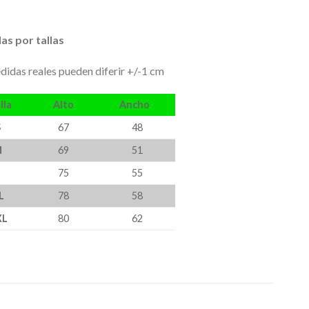
as por tallas
didas reales pueden diferir +/-1 cm
lla
Alto
Ancho
S
67
48
M
69
51
L
75
55
L
78
58
XL
80
62