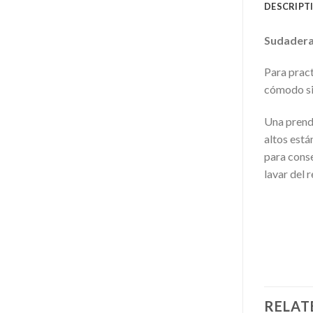
DESCRIPT
Sudadera
Para pract
cómodo sin
Una prend
altos está
para cons
lavar del 
RELAT