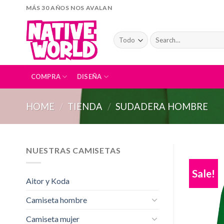
Skip
MÁS 30 AÑOS NOS AVALAN
to
content
Search
for:
COMPRA
DISEÑA
HOME
/
TIENDA
/
SUDADERA HOMBRE
NUESTRAS CAMISETAS
Sale!
Aitor y Koda
Camiseta hombre
Camiseta mujer