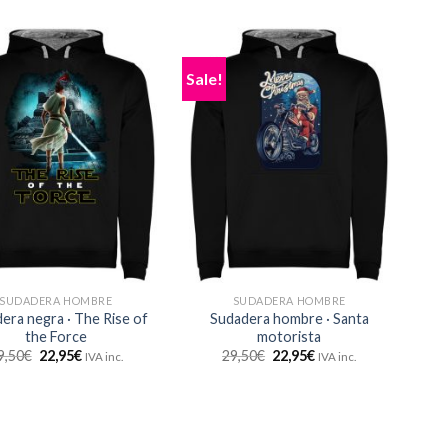
Sale!
SUDADERA HOMBRE
SUDADERA HOMBRE
era negra · The Rise of
Sudadera hombre · Santa
the Force
motorista
9,50
€
22,95
€
29,50
€
22,95
€
IVA inc.
IVA inc.